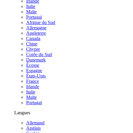
Irlande
Italie
Malte
Portugal
Afrique du Sud
Allemagne
Angleterre
Canada
Chine
Chypre
Corée du Sud
Danemark
Écosse
Espagne
États-Unis
France
Irlande
Italie
Malte
Portugal
Langues
Allemand
Anglais