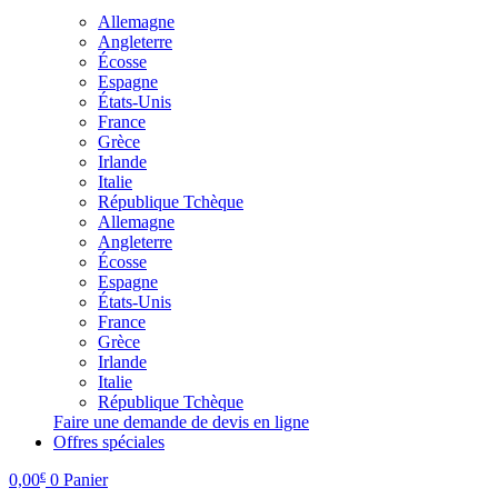
Allemagne
Angleterre
Écosse
Espagne
États-Unis
France
Grèce
Irlande
Italie
République Tchèque
Allemagne
Angleterre
Écosse
Espagne
États-Unis
France
Grèce
Irlande
Italie
République Tchèque
Faire une demande de devis en ligne
Offres spéciales
0,00
0
Panier
€