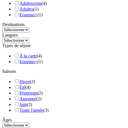
Adolescents
(
4
)
Adultes
(
1
)
Erasmus+
(
1
)
Destinations
Langues
Types de séjour
À la carte
(
4
)
Erasmus+
(
1
)
Saisons
Hiver
(
2
)
Été
(
4
)
Printemps
(
2
)
Automne
(
2
)
Juin
(
2
)
Toute l'année
(
3
)
Âges