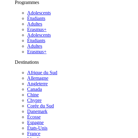
Programmes
Adolescents
Étudiants
Adultes
Erasmus+
Adolescents
Étudiants
Adultes
Erasmus+
Destinations
Afrique du Sud
Allemagne
Angleterre
Canada
Chine
Chypre
Corée du Sud
Danemark
Écosse
Espagne
États-Unis
France