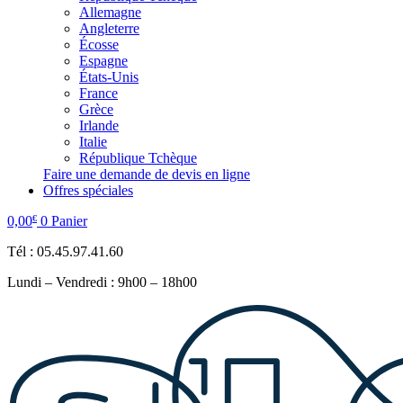
Allemagne
Angleterre
Écosse
Espagne
États-Unis
France
Grèce
Irlande
Italie
République Tchèque
Faire une demande de devis en ligne
Offres spéciales
0,00
0
Panier
€
Tél : 05.45.97.41.60
Lundi – Vendredi : 9h00 – 18h00