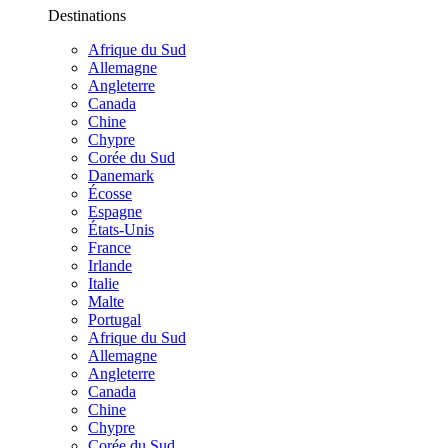
Destinations
Afrique du Sud
Allemagne
Angleterre
Canada
Chine
Chypre
Corée du Sud
Danemark
Écosse
Espagne
États-Unis
France
Irlande
Italie
Malte
Portugal
Afrique du Sud
Allemagne
Angleterre
Canada
Chine
Chypre
Corée du Sud