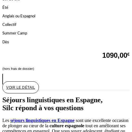
Été
Anglais ou Espagnol
Collectif
Summer Camp
Dès
1090,00
€
(hors frais de dossier)
VOIR LE DÉTAIL
Séjours linguistiques en Espagne,
Silc répond à vos questions
Les
séjours linguistiques en Espagne
sont une excellente occasion
de plonger au cœur de la
culture espagnole
tout en améliorant ses
compétences en espagnol. Que vous soyez adolescent, étudiant ou