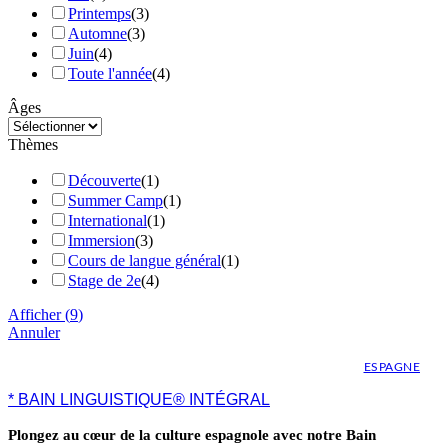
Printemps
(
3
)
Automne
(
3
)
Juin
(
4
)
Toute l'année
(
4
)
Âges
Thèmes
Découverte
(
1
)
Summer Camp
(
1
)
International
(
1
)
Immersion
(
3
)
Cours de langue général
(
1
)
Stage de 2e
(
4
)
Afficher
(
9
)
Annuler
ESPAGNE
* BAIN LINGUISTIQUE® INTÉGRAL
Plongez au cœur de la culture espagnole avec notre Bain