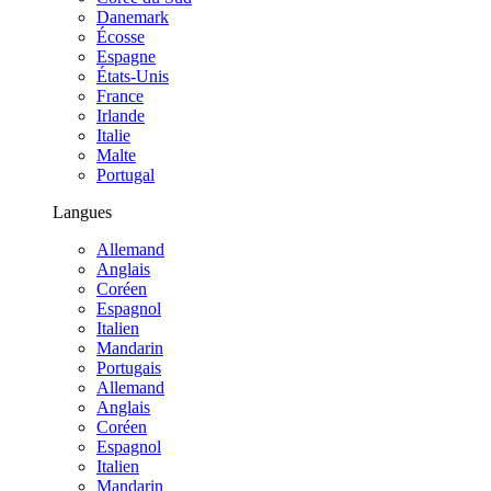
Danemark
Écosse
Espagne
États-Unis
France
Irlande
Italie
Malte
Portugal
Langues
Allemand
Anglais
Coréen
Espagnol
Italien
Mandarin
Portugais
Allemand
Anglais
Coréen
Espagnol
Italien
Mandarin