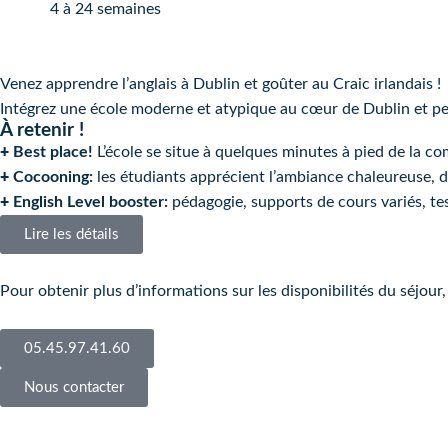
4 à 24 semaines
Venez apprendre l’anglais à Dublin et goûter au Craic irlandais !
Intégrez une école moderne et atypique au cœur de Dublin et perf
À retenir !
+
Best place!
L’école se situe à quelques minutes à pied de la c
+
Cocooning:
les étudiants apprécient l’ambiance chaleureuse, de
+
English Level booster:
pédagogie, supports de cours variés, tes
Lire les détails
Pour obtenir plus d’informations sur les disponibilités du séjou
05.45.97.41.60
Nous contacter