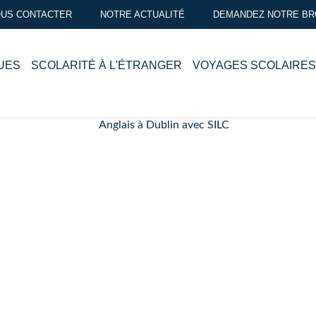
US CONTACTER
NOTRE ACTUALITÉ
DEMANDEZ NOTRE B
in : cours de langue et fa
Accueil
>
Séjours linguistiques
>
Destinations
>
Irlande
>
Anglais à Dublin
UES
SCOLARITÉ À L'ÉTRANGER
VOYAGES SCOLAIRES