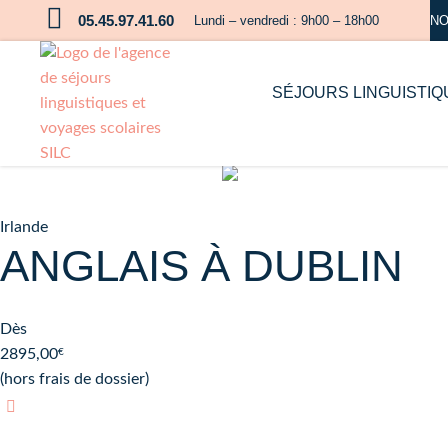
05.45.97.41.60
NO
Lundi – vendredi : 9h00 – 18h00
Apprendre l'anglais à Dubl
SÉJOURS LINGUISTIQ
New
Irlande
ANGLAIS À DUBLIN
Dès
2895,00
€
(hors frais de dossier)