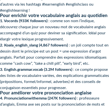
d’autres via les hashtags #learnenglish #englishclass ou
#englishlearning !
Pour enrichir votre vocabulaire anglais au quotidien
1. Vocords (933K followers)
: comme son nom l’indique,
découvrez chaque jour un nouveau mot de vocabulaire anglais
accompagné d’un quiz pour deviner sa signification. Idéal pour
élargir votre lexique progressivement.
2. Koala_english_slang (4,867 followers)
: un joli compte tout en
dessin dont le principe est un post = une expression d’argot
anglais. Parfait pour comprendre des expressions idiomatiques
comme “cash cow”, “take a chill pill”, “early bird”, etc.
3. English.grammar.vocab (3.2M followers)
: ce compte propose
des listes de vocabulaire variées, des explications grammaticales
(prépositions, formel/informel, adverbes) et des conseils de
conjugaison essentiels pour progresser.
Pour améliorer votre prononciation anglaise
4. Pronunciationwithemma (247K followers)
: professeure
d’anglais, Emma axe ses posts sur la prononciation de mots et